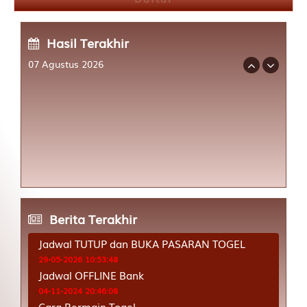
Hasil Terakhir
07 Agustus 2026
0052
KENTUCKY
7305
LIVERPOOL
8427
WASHINGTON
7598
BULLSEYE
Berita Terakhir
Jadwal TUTUP dan BUKA PASARAN TOGEL
29-05-2026 10:53:48
Jadwal OFFLINE Bank
04-11-2024 20:46:08
Cara Bermain Togel