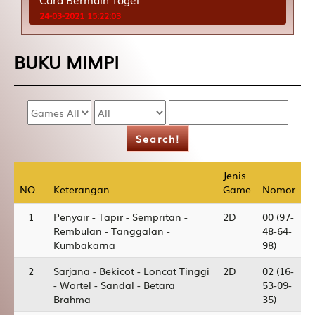
24-03-2021 15:22:03
BUKU
MIMPI
Jenis
Jenis
NO.
NO.
Keterangan
Keterangan
Game
Game
Nomor
Nomor
1
Penyair - Tapir - Sempritan -
2D
00 (97-
Rembulan - Tanggalan -
48-64-
Kumbakarna
98)
2
Sarjana - Bekicot - Loncat Tinggi
2D
02 (16-
- Wortel - Sandal - Betara
53-09-
Brahma
35)